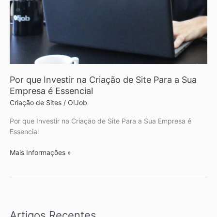
Site
Para
a
Sua
Empresa
é
Essencial
Por que Investir na Criação de Site Para a Sua
Empresa é Essencial
Criação de Sites
/
O!Job
Por que Investir na Criação de Site Para a Sua Empresa é
Essencial
Mais Informações »
Artigos Recentes