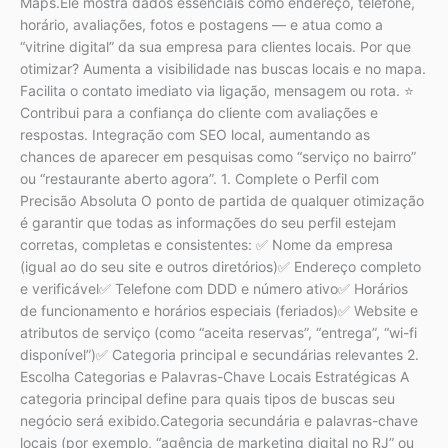
Maps.Ele mostra dados essenciais como endereço, telefone,
horário, avaliações, fotos e postagens — e atua como a
“vitrine digital” da sua empresa para clientes locais. Por que
otimizar? Aumenta a visibilidade nas buscas locais e no mapa.
Facilita o contato imediato via ligação, mensagem ou rota. ⭐
Contribui para a confiança do cliente com avaliações e
respostas. Integração com SEO local, aumentando as
chances de aparecer em pesquisas como “serviço no bairro”
ou “restaurante aberto agora”. 1. Complete o Perfil com
Precisão Absoluta O ponto de partida de qualquer otimização
é garantir que todas as informações do seu perfil estejam
corretas, completas e consistentes: ✅ Nome da empresa
(igual ao do seu site e outros diretórios)✅ Endereço completo
e verificável✅ Telefone com DDD e número ativo✅ Horários
de funcionamento e horários especiais (feriados)✅ Website e
atributos de serviço (como “aceita reservas”, “entrega”, “wi-fi
disponível”)✅ Categoria principal e secundárias relevantes 2.
Escolha Categorias e Palavras-Chave Locais Estratégicas A
categoria principal define para quais tipos de buscas seu
negócio será exibido.Categoria secundária e palavras-chave
locais (por exemplo, “agência de marketing digital no RJ” ou