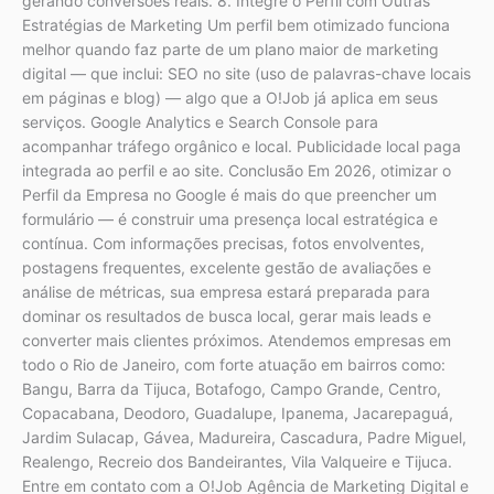
gerando conversões reais. 8. Integre o Perfil com Outras
Estratégias de Marketing Um perfil bem otimizado funciona
melhor quando faz parte de um plano maior de marketing
digital — que inclui: SEO no site (uso de palavras-chave locais
em páginas e blog) — algo que a O!Job já aplica em seus
serviços. Google Analytics e Search Console para
acompanhar tráfego orgânico e local. Publicidade local paga
integrada ao perfil e ao site. Conclusão Em 2026, otimizar o
Perfil da Empresa no Google é mais do que preencher um
formulário — é construir uma presença local estratégica e
contínua. Com informações precisas, fotos envolventes,
postagens frequentes, excelente gestão de avaliações e
análise de métricas, sua empresa estará preparada para
dominar os resultados de busca local, gerar mais leads e
converter mais clientes próximos. Atendemos empresas em
todo o Rio de Janeiro, com forte atuação em bairros como:
Bangu, Barra da Tijuca, Botafogo, Campo Grande, Centro,
Copacabana, Deodoro, Guadalupe, Ipanema, Jacarepaguá,
Jardim Sulacap, Gávea, Madureira, Cascadura, Padre Miguel,
Realengo, Recreio dos Bandeirantes, Vila Valqueire e Tijuca.
Entre em contato com a O!Job Agência de Marketing Digital e