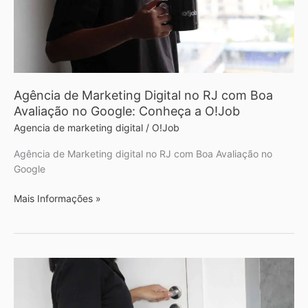
com
Boa
Avaliação
no
Google:
Conheça
Agência de Marketing Digital no RJ com Boa
a
Avaliação no Google: Conheça a O!Job
O!Job
Agencia de marketing digital
/
O!Job
Agência de Marketing digital no RJ com Boa Avaliação no
Google
Mais Informações »
Marketing
Digital
em