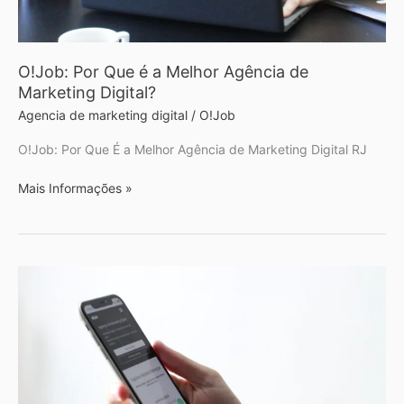
Marketing
Digital?
O!Job: Por Que é a Melhor Agência de
Marketing Digital?
Agencia de marketing digital
/
O!Job
O!Job: Por Que É a Melhor Agência de Marketing Digital RJ
Mais Informações »
ChatGPT
ou
Google:
Onde
Seus
Clientes
Estão