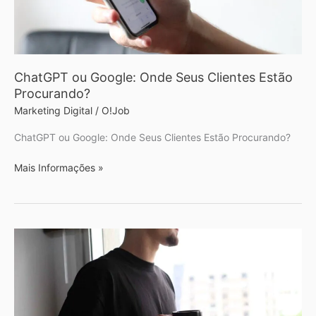
Procurando?
ChatGPT ou Google: Onde Seus Clientes Estão
Procurando?
Marketing Digital
/
O!Job
ChatGPT ou Google: Onde Seus Clientes Estão Procurando?
Mais Informações »
Agência
de
Marketing
Digital
no
RJ