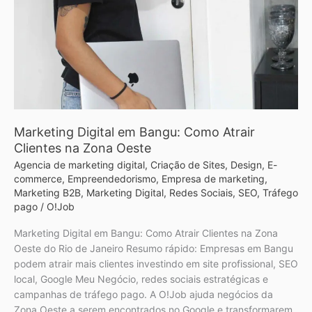
Bangu:
Como
Atrair
Clientes
na
Zona
Oeste
Marketing Digital em Bangu: Como Atrair
Clientes na Zona Oeste
Agencia de marketing digital
,
Criação de Sites
,
Design
,
E-
commerce
,
Empreendedorismo
,
Empresa de marketing
,
Marketing B2B
,
Marketing Digital
,
Redes Sociais
,
SEO
,
Tráfego
pago
/
O!Job
Marketing Digital em Bangu: Como Atrair Clientes na Zona
Oeste do Rio de Janeiro Resumo rápido: Empresas em Bangu
podem atrair mais clientes investindo em site profissional, SEO
local, Google Meu Negócio, redes sociais estratégicas e
campanhas de tráfego pago. A O!Job ajuda negócios da
Zona Oeste a serem encontrados no Google e transformarem