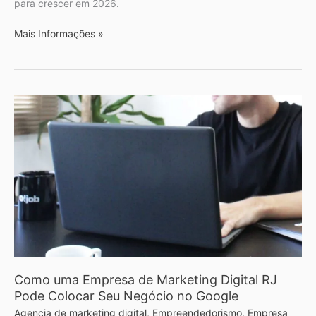
para crescer em 2026.
Mais Informações »
Como
uma
Empresa
de
Marketing
Digital
RJ
Pode
Colocar
Seu
Negócio
no
Como uma Empresa de Marketing Digital RJ
Google
Pode Colocar Seu Negócio no Google
Agencia de marketing digital
,
Empreendedorismo
,
Empresa