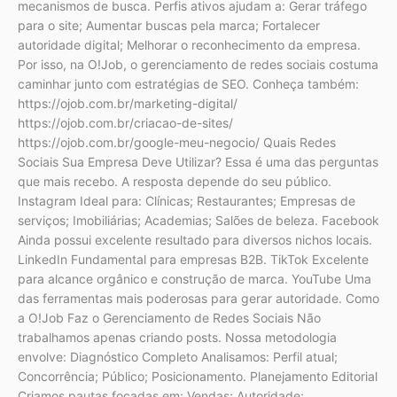
mecanismos de busca. Perfis ativos ajudam a: Gerar tráfego
para o site; Aumentar buscas pela marca; Fortalecer
autoridade digital; Melhorar o reconhecimento da empresa.
Por isso, na O!Job, o gerenciamento de redes sociais costuma
caminhar junto com estratégias de SEO. Conheça também:
https://ojob.com.br/marketing-digital/
https://ojob.com.br/criacao-de-sites/
https://ojob.com.br/google-meu-negocio/ Quais Redes
Sociais Sua Empresa Deve Utilizar? Essa é uma das perguntas
que mais recebo. A resposta depende do seu público.
Instagram Ideal para: Clínicas; Restaurantes; Empresas de
serviços; Imobiliárias; Academias; Salões de beleza. Facebook
Ainda possui excelente resultado para diversos nichos locais.
LinkedIn Fundamental para empresas B2B. TikTok Excelente
para alcance orgânico e construção de marca. YouTube Uma
das ferramentas mais poderosas para gerar autoridade. Como
a O!Job Faz o Gerenciamento de Redes Sociais Não
trabalhamos apenas criando posts. Nossa metodologia
envolve: Diagnóstico Completo Analisamos: Perfil atual;
Concorrência; Público; Posicionamento. Planejamento Editorial
Criamos pautas focadas em: Vendas; Autoridade;