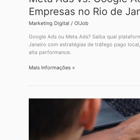
Empresas no Rio de Jan
Marketing Digital
/
O!Job
Google Ads ou Meta Ads? Saiba qual plataform
Janeiro com estratégias de tráfego pago loca
alta performance.
Mais Informações »
Tráfego
Pago:
As
melhores
estratégias