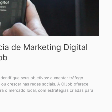
ia de Marketing Digital
ob
identifique seus objetivos: aumentar tráfego
ou crescer nas redes sociais. A O!Job oferece
ra o mercado local, com estratégias criadas para