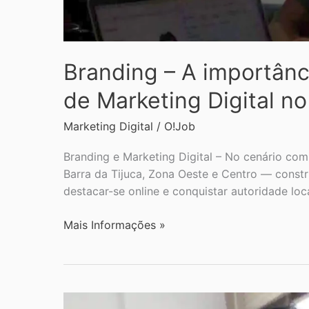
Branding – A importânc
de Marketing Digital no
Marketing Digital
/
O!Job
Branding e Marketing Digital – No cenário com
Barra da Tijuca, Zona Oeste e Centro — constr
destacar-se online e conquistar autoridade loca
Mais Informações »
Meta