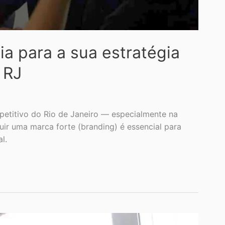
ia para a sua estratégia
 RJ
petitivo do Rio de Janeiro — especialmente na
uir uma marca forte (branding) é essencial para
l.