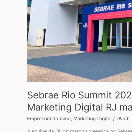
Agência
de
Marketing
Digital
RJ
marcando
presença
Sebrae Rio Summit 202
Marketing Digital RJ m
Empreendedorismo
,
Marketing Digital
/
O!Job
A equipe da O!Job marcou presença no Sebrae 