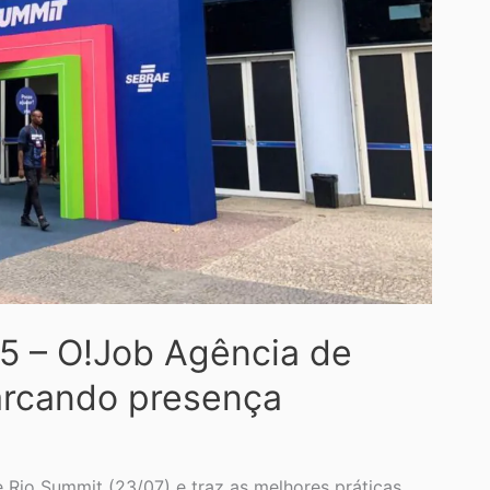
5 – O!Job Agência de
arcando presença
Rio Summit (23/07) e traz as melhores práticas