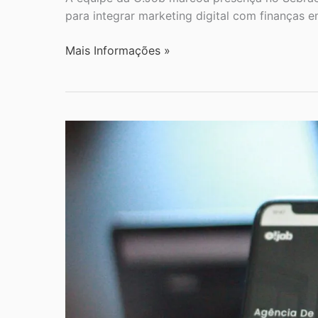
para integrar marketing digital com finanças 
Mais Informações »
Escolha
a
Melhor
Agência
de
Marketing
Digital
do
Rio
de
Janeiro