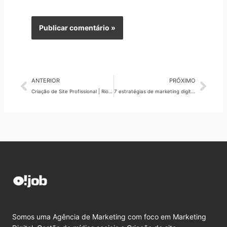
Anterior
Pró
ANTERIOR
PRÓXIMO
Criação de Site Profissional | Rio de Janeiro RJ | O!Job Agência de Marketing Digital
7 estratégias de marketing digital para atrair clientes todos os dias
Somos uma Agência de Marketing com foco em Marketing