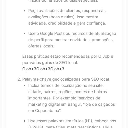
(incluindo feriados ou dias especiais).
Peça avaliações de clientes, responda às
avaliações (boas e ruins). Isso mostra
atividade, credibilidade e gera confiança.
Use o Google Posts ou recursos de atualização
de perfil para mostrar novidades, promoções,
ofertas locais.
Essas práticas estão recomendadas por O!Job e
por vários guias de SEO local.
Ojob
+3
Ojob
+3
Ojob
+3
Palavras‑chave geolocalizadas para SEO local
Inclua termos de localização no seu site:
cidade, bairros, regiões, nomes de bairros
importantes. Por exemplo “serviços de
marketing digital em Bangu”, “loja de calçados
em Copacabana”.
Use essas palavras em títulos (H1), cabeçalhos
(H2/H3), meta titles, meta descriptions, URLs.