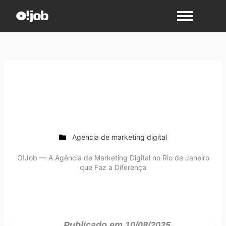
Ir
para
o
conteúdo
Agencia de marketing digital
O!Job — A Agência de Marketing Digital no Rio de Janeiro
que Faz a Diferença
Publicado em
10/08/2025