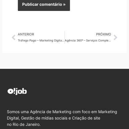
Anterior
Pró
ANTERIOR
PRÓXIMO
Tráfego Pago – Marketing Digital no RJ de forma inteligente
Agência 360º – Serviços Completos de Marketing Digital no RJ
Somos uma Agência de Marketing com foco em Marketing
Digital, Gestão de mídias sociais e Criação de site
no Rio de Janeiro.