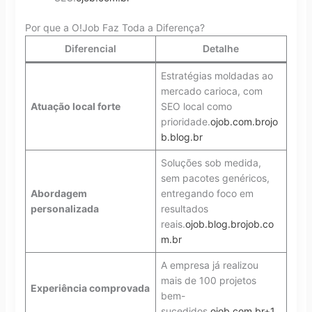
Por que a O!Job Faz Toda a Diferença?
Diferencial
Detalhe
Estratégias moldadas ao
mercado carioca, com
Atuação local forte
SEO local como
prioridade.
ojob.com.br
ojo
b.blog.br
Soluções sob medida,
sem pacotes genéricos,
Abordagem
entregando foco em
personalizada
resultados
reais.
ojob.blog.br
ojob.co
m.br
A empresa já realizou
mais de 100 projetos
Experiência comprovada
bem-
sucedidos.
ojob.com.br+1