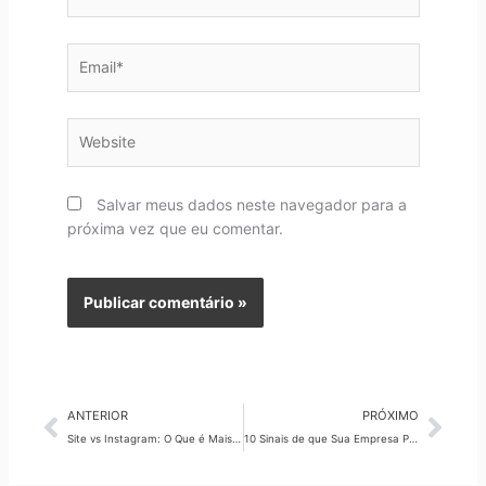
Email*
Website
Salvar meus dados neste navegador para a
próxima vez que eu comentar.
Anterior
Pró
ANTERIOR
PRÓXIMO
Site vs Instagram: O Que é Mais Importante para Vender?
10 Sinais de que Sua Empresa Precisa de Marketing Digital