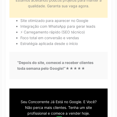
Estamos aceitando poucos projetos para manter a
qualidade. Garanta sua vaga agora.
Site otimizado para aparecer no Google
Integração com WhatsApp para gerar leads
⚡ Carregamento rápido (SEO técnico)
Foco total em conversão e vendas
Estratégia aplicada desde o início
“Depois do site, comecei a receber clientes
toda semana pelo Google!”
★★★★★
Seu Concorrente Já Está no Google. E Você?
Não perca mais clientes. Tenha um site
profissional e comece a vender hoje.