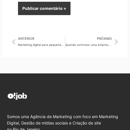
Anterior
Pró
ANTERIOR
PRÓXIMO
Marketing digital para pequenas empresas no Rio de Janeiro: O!Job
Quando contratar uma empresa de marketing digital no RJ
Somos uma Agência de Marketing com foco em Marketing
Digital, Gestão de mídias sociais e Criação de site
no Rio de Janeiro.