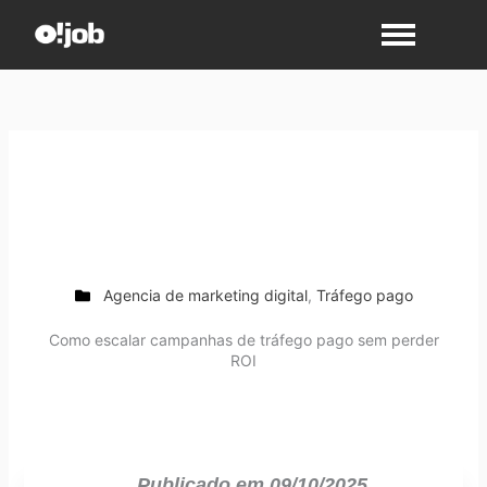
Ir
para
o
conteúdo
Agencia de marketing digital
,
Tráfego pago
Como escalar campanhas de tráfego pago sem perder
ROI
Publicado em
09/10/2025