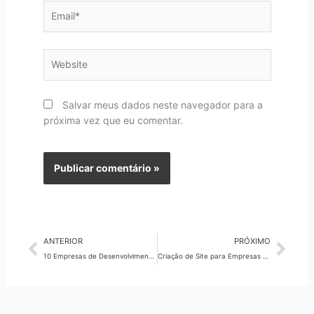
Email*
Website
Salvar meus dados neste navegador para a
próxima vez que eu comentar.
Anterior
Pró
ANTERIOR
PRÓXIMO
10 Empresas de Desenvolvimento de Sites: Escolha a Melhor!
Criação de Site para Empresas no RJ: Como Aparecer no Google